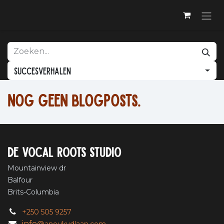
Overslaan naar inhoud
Succesverhalen
Nog geen blogposts.
De vocal roots studio
Mountainview dr
Balfour
Brits-Columbia
+250 505 9257
info